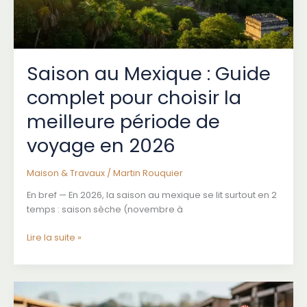
toute
sécurité
en
2026
Saison au Mexique : Guide
complet pour choisir la
meilleure période de
voyage en 2026
Maison & Travaux
/
Martin Rouquier
En bref — En 2026, la saison au mexique se lit surtout en 2
temps : saison sèche (novembre à
Saison
Lire la suite »
au
Mexique
:
Guide