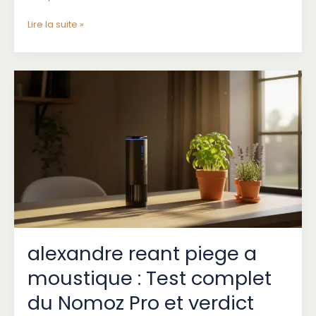
Granuplume
Lire la suite »
:
Guide
Complet
pour
Améliorer
le
Plumage
de
Vos
Poules
en
2026
alexandre reant piege a
moustique : Test complet
du Nomoz Pro et verdict