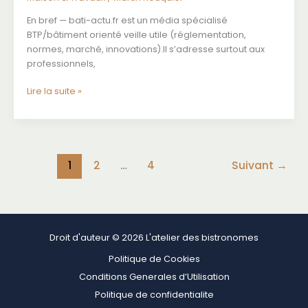
En bref — bati-actu.fr est un média spécialisé
BTP/bâtiment orienté veille utile (réglementation,
normes, marché, innovations).Il s’adresse surtout aux
professionnels,
bati-
Lire la suite »
actu.fr
:
à
quoi
sert
1
2
…
4
Suivant
→
le
site,
pour
qui,
comment
Droit d'auteur © 2026 L'atelier des bistronomes
l’utiliser
Politique de Cookies
(et
Conditions Generales d’Utilisation
ce
qu’il
Politique de confidentialite
vaut