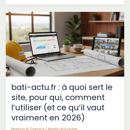
:
Guide
Complet
pour
Visiter
cet
Oued
Isolé
de
Tunisie
bati-actu.fr : à quoi sert le
site, pour qui, comment
l’utiliser (et ce qu’il vaut
vraiment en 2026)
Maison & Travaux
/
Martin Rouquier