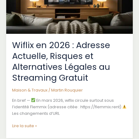
Wiflix en 2026 : Adresse
Actuelle, Risques et
Alternatives Légales au
Streaming Gratuit
Maison & Travaux
/
Martin Rouquier
En bref —
En mars 2026, wiflix circule surtout sous
l’identité Flemmix (adresse citée : https://flemmix.rent).
Les changements d’URL
Wiflix
Lire la suite »
en
2026