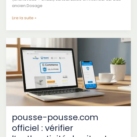
ancien.Dosage
Chaux
Lire la suite »
chanvre
:
guide
complet
pour
réussir
votre
enduit
isolant
en
2026
pousse-pousse.com
officiel : vérifier