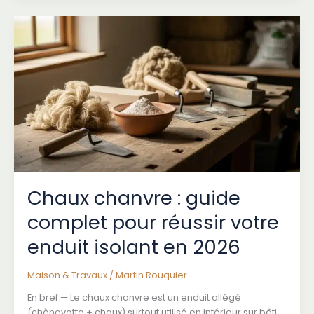
:
Adresse
Actuelle,
Risques
et
Alternatives
Légales
au
Streaming
Gratuit
Chaux chanvre : guide
complet pour réussir votre
enduit isolant en 2026
Maison & Travaux
/
Martin Rouquier
En bref — Le chaux chanvre est un enduit allégé
(chènevotte + chaux) surtout utilisé en intérieur sur bâti