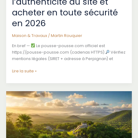
l’authenticité du site et
acheter en toute sécurité
en 2026
Maison & Travaux
/
Martin Rouquier
En bref —
Le pousse-pousse.com officiel est
https://pousse-pousse.com (cadenas HTTPS).
Vérifiez
mentions légales (SIRET + adresse à Perpignan) et
pousse-
Lire la suite »
pousse.com
officiel
:
vérifier
l’authenticité
du
site
et
acheter
en