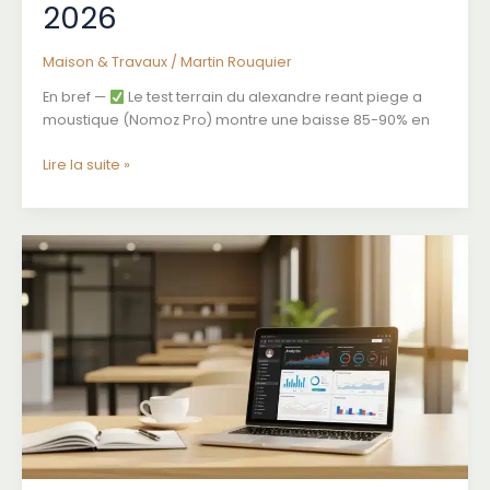
2026
Maison & Travaux
/
Martin Rouquier
En bref —
Le test terrain du alexandre reant piege a
moustique (Nomoz Pro) montre une baisse 85-90% en
alexandre
Lire la suite »
reant
piege
a
moustique
:
Test
complet
du
Nomoz
Pro
et
verdict
2026