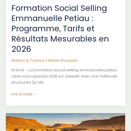
Formation Social Selling
Emmanuelle Petiau :
Programme, Tarifs et
Résultats Mesurables en
2026
Maison & Travaux
/
Martin Rouquier
En bref — La formation social selling emmanuelle petiau
cible la prospection B2B sur LinkedIn avec une méthode
structurée (profil,
Formation
Lire la suite »
Social
Selling
Emmanuelle
Petiau
:
Programme,