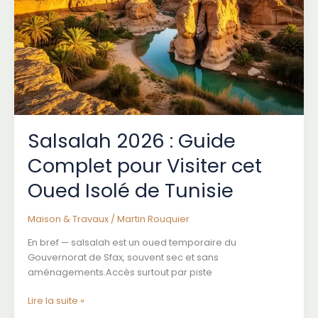
Tarifs
et
Résultats
Mesurables
en
2026
Salsalah 2026 : Guide
Complet pour Visiter cet
Oued Isolé de Tunisie
Maison & Travaux
/
Martin Rouquier
En bref — salsalah est un oued temporaire du
Gouvernorat de Sfax, souvent sec et sans
aménagements.Accès surtout par piste
Salsalah
Lire la suite »
2026