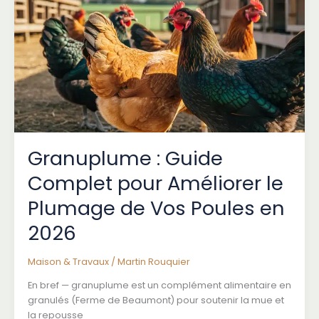
complet
pour
choisir
la
meilleure
période
de
voyage
en
2026
Granuplume : Guide
Complet pour Améliorer le
Plumage de Vos Poules en
2026
Maison & Travaux
/
Martin Rouquier
En bref — granuplume est un complément alimentaire en
granulés (Ferme de Beaumont) pour soutenir la mue et
la repousse