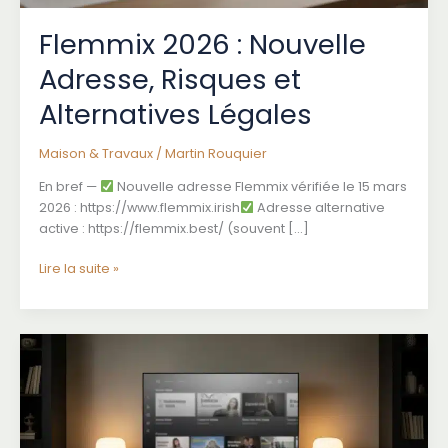
Flemmix 2026 : Nouvelle
Adresse, Risques et
Alternatives Légales
Maison & Travaux
/
Martin Rouquier
En bref —
Nouvelle adresse Flemmix vérifiée le 15 mars
2026 : https://www.flemmix.irish
Adresse alternative
active : https://flemmix.best/ (souvent […]
Flemmix
Lire la suite »
2026
:
Nouvelle
Adresse,
Risques
et
Alternatives
Légales