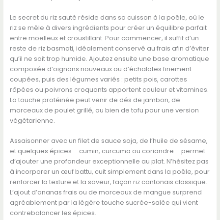
Le secret du riz sauté réside dans sa cuisson à la poêle, où le
riz se mêle à divers ingrédients pour créer un équilibre parfait
entre moelleux et croustillant. Pour commencer, il suffit d’un
reste de riz basmati, idéalement conservé au frais afin d’éviter
qu’il ne soit trop humide. Ajoutez ensuite une base aromatique
composée d’oignons nouveaux ou d’échalotes finement
coupées, puis des légumes variés : petits pois, carottes
râpées ou poivrons croquants apportent couleur et vitamines.
La touche protéinée peut venir de dés de jambon, de
morceaux de poulet grillé, ou bien de tofu pour une version
végétarienne.
Assaisonner avec un filet de sauce soja, de l’huile de sésame,
et quelques épices – cumin, curcuma ou coriandre – permet
d’ajouter une profondeur exceptionnelle au plat. N’hésitez pas
à incorporer un œuf battu, cuit simplement dans la poêle, pour
renforcer la texture et la saveur, façon riz cantonais classique.
L’ajout d’ananas frais ou de morceaux de mangue surprend
agréablement par la légère touche sucrée-salée qui vient
contrebalancer les épices.