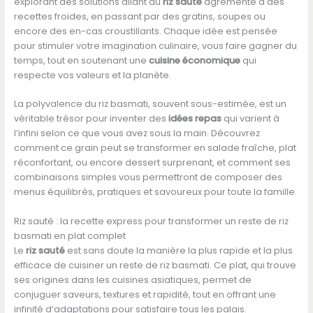
explorant des solutions allant du
riz sauté
agrémenté à des
recettes froides, en passant par des gratins, soupes ou
encore des en-cas croustillants. Chaque idée est pensée
pour stimuler votre imagination culinaire, vous faire gagner du
temps, tout en soutenant une
cuisine économique
qui
respecte vos valeurs et la planète.
La polyvalence du riz basmati, souvent sous-estimée, est un
véritable trésor pour inventer des
idées repas
qui varient à
l’infini selon ce que vous avez sous la main. Découvrez
comment ce grain peut se transformer en salade fraîche, plat
réconfortant, ou encore dessert surprenant, et comment ses
combinaisons simples vous permettront de composer des
menus équilibrés, pratiques et savoureux pour toute la famille.
Riz sauté : la recette express pour transformer un reste de riz
basmati en plat complet
Le
riz sauté
est sans doute la manière la plus rapide et la plus
efficace de cuisiner un reste de riz basmati. Ce plat, qui trouve
ses origines dans les cuisines asiatiques, permet de
conjuguer saveurs, textures et rapidité, tout en offrant une
infinité d’adaptations pour satisfaire tous les palais.