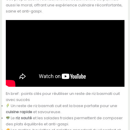
aussi le moral, offrant une expérience culinaire réconfortante,
saine et anti-gaspi.
En bref : points clés pour réutiliser un reste de riz basmati cuit
avec succès
Un reste de riz basmati cuit est la base parfaite pour une
cuisine rapide
et savoureuse.
Le
riz sauté
et les salades froides permettent de composer
des plats équilibrés et anti-gaspi.