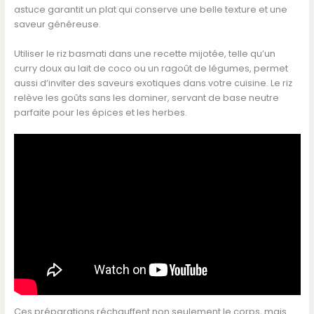
astuce garantit un plat qui conserve une belle texture et une
saveur généreuse.
Utiliser le riz basmati dans une recette mijotée, telle qu’un
curry doux au lait de coco ou un ragoût de légumes, permet
aussi d’inviter des saveurs exotiques dans votre cuisine. Le riz
relève les goûts sans les dominer, servant de base neutre
parfaite pour les épices et les herbes.
Ces préparations réchauffent non seulement le corps, mais