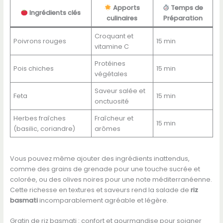
Apports
Temps de
Ingrédients clés
culinaires
Préparation
Croquant et
Poivrons rouges
15 min
vitamine C
Protéines
Pois chiches
15 min
végétales
Saveur salée et
Feta
15 min
onctuosité
Herbes fraîches
Fraîcheur et
15 min
(basilic, coriandre)
arômes
Vous pouvez même ajouter des ingrédients inattendus,
comme des grains de grenade pour une touche sucrée et
colorée, ou des olives noires pour une note méditerranéenne.
Cette richesse en textures et saveurs rend la salade de
riz
basmati
incomparablement agréable et légère.
Gratin de riz basmati : confort et gourmandise pour soigner