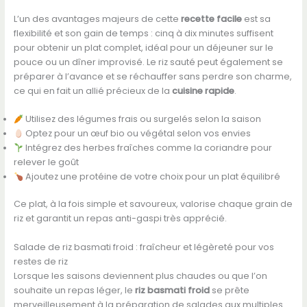
L’un des avantages majeurs de cette
recette facile
est sa
flexibilité et son gain de temps : cinq à dix minutes suffisent
pour obtenir un plat complet, idéal pour un déjeuner sur le
pouce ou un dîner improvisé. Le riz sauté peut également se
préparer à l’avance et se réchauffer sans perdre son charme,
ce qui en fait un allié précieux de la
cuisine rapide
.
Utilisez des légumes frais ou surgelés selon la saison
Optez pour un œuf bio ou végétal selon vos envies
Intégrez des herbes fraîches comme la coriandre pour
relever le goût
Ajoutez une protéine de votre choix pour un plat équilibré
Ce plat, à la fois simple et savoureux, valorise chaque grain de
riz et garantit un repas anti-gaspi très apprécié.
Salade de riz basmati froid : fraîcheur et légèreté pour vos
restes de riz
Lorsque les saisons deviennent plus chaudes ou que l’on
souhaite un repas léger, le
riz basmati froid
se prête
merveilleusement à la préparation de salades aux multiples