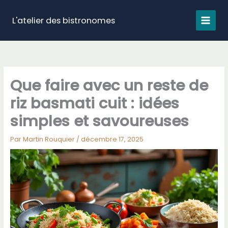
Aller
au
L'atelier des bistronomes
contenu
Que faire avec un reste de
riz basmati cuit : idées
simples et savoureuses
Par
Martin Rouquier
/
décembre 17, 2025