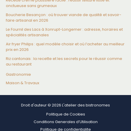
Recette crème pâtissière facile : réussir texture lisse et
onctueuse sans grumeaux
Boucherie Besançon : où trouver viande de qualité et savoir-
faire artisanal en 2026
Le Fournil des Lacs à Xonrupt-Longemer : adresse, horaires et
spécialités artisanales
Air fryer Philips : quel modèle choisir et où l’acheter au meilleur
prix en 2026
Riz cantonais : la recette et les secrets pour le réussir comme
au restaurant
Gastronomie
Maison & Travaux
Droit d'auteur © 2026 L'atelier des bistronomes
Politique de Cookies
Conditions Generales d’Utilisation
Politique de confidentialite