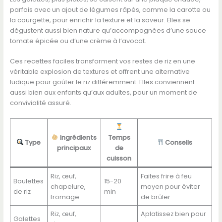
parfois avec un ajout de légumes râpés, comme la carotte ou
la courgette, pour enrichir la texture et la saveur. Elles se
dégustent aussi bien nature qu’accompagnées d’une sauce
tomate épicée ou d’une crème à l’avocat.
Ces recettes faciles transforment vos restes de riz en une
véritable explosion de textures et offrent une alternative
ludique pour goûter le riz différemment. Elles conviennent
aussi bien aux enfants qu’aux adultes, pour un moment de
convivialité assuré.
Ingrédients
Temps
Type
Conseils
principaux
de
cuisson
Riz, œuf,
Faites frire à feu
Boulettes
15-20
chapelure,
moyen pour éviter
de riz
min
fromage
de brûler
Riz, œuf,
Aplatissez bien pour
Galettes