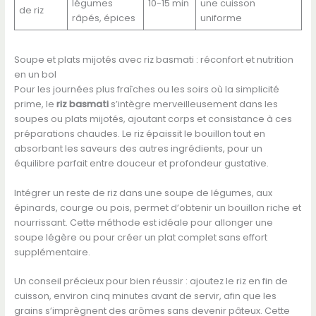
légumes
10-15 min
une cuisson
de riz
râpés, épices
uniforme
Soupe et plats mijotés avec riz basmati : réconfort et nutrition
en un bol
Pour les journées plus fraîches ou les soirs où la simplicité
prime, le
riz basmati
s’intègre merveilleusement dans les
soupes ou plats mijotés, ajoutant corps et consistance à ces
préparations chaudes. Le riz épaissit le bouillon tout en
absorbant les saveurs des autres ingrédients, pour un
équilibre parfait entre douceur et profondeur gustative.
Intégrer un reste de riz dans une soupe de légumes, aux
épinards, courge ou pois, permet d’obtenir un bouillon riche et
nourrissant. Cette méthode est idéale pour allonger une
soupe légère ou pour créer un plat complet sans effort
supplémentaire.
Un conseil précieux pour bien réussir : ajoutez le riz en fin de
cuisson, environ cinq minutes avant de servir, afin que les
grains s’imprègnent des arômes sans devenir pâteux. Cette