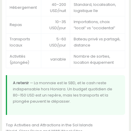
40–200
Standard, localisation,
Hébergement
USD/nuit
logistique île
10–35
Importations, choix
Repas
USD/jour
“local” vs “occidental”
Transports
5–60
Bateau privé vs partagé,
locaux
USD/jour
distance
Activités
Nombre de sorties,
variable
(plongée)
location équipement
A retenir
— La monnaie est le SBD, et le cash reste
indispensable hors Honiara. Un budget quotidien de
80–150 USD est un repère, mais les transports et la
plongée peuvent le dépasser.
Top Activities and Attractions in the Sol Islands