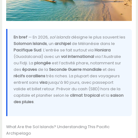
En bref
— En 2026,
sol islands
désigne le plus souvent les
Solomon Islands
, un
archipel
de Mélanésie dans le
Pacifique Sud
. L’entrée se fait surtout via
Honiara
(Guadalcanal) avec un
vol international
via l’Australie
ou Fidji. La
plongée
est l’activité phare, notamment sur
des
épaves
de la
Seconde Guerre mondiale
et des
récifs coralliens
très riches. La plupart des voyageurs
entrent sans
visa
jusqu’à 90 jours, avec passeport
valide et billet retour. Prévoir du cash (SBD) hors de la
capitale et planifier selon le
climat tropical
et la
saison
des pluies
.
What Are the Sol Islands? Understanding This Pacific
Archipelago