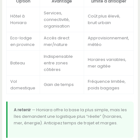
Option
Avantage
Limite à anticiper
Services,
Hôtel à
Coût plus élevé,
connectivité,
Honiara
bruit urbain
organisation
Eco-lodge
Accès direct
Approvisionnement,
en province
mer/nature
météo
Indispensable
Horaires variables,
Bateau
entre zones
mer agitée
côtières
Vol
Fréquence limitée,
Gain de temps
domestique
poids bagages
A retenir
— Honiara offre la base la plus simple, mais les
îles demandent une logistique plus “réelle” (horaires,
mer, énergie). Anticipez temps de trajet et marges.