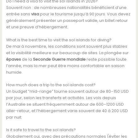
Do I need a visa to visit the sol islands in 2026?
Souvent non : de nombreuses nationalités bénéficient d’une
entrée sans
visa
pour le tourisme jusqu’à 90 jours. Vous devez
généralement présenter un passeport valide, un billet retour
et une preuve d’hébergement.
What is the best time to visit the sol islands for diving?
De mai à novembre, les conditions sont souvent plus stables
et la visibilité meilleure sur beaucoup de sites. La plongée sur
épaves
de la
Seconde Guerre mondiale
reste possible toute
l’année, mais la mer peut être moins confortable en saison
humide.
How much does a trip to the sol islands cost?
Un budget “mid-range” tourne souvent autour de 80–150 USD
par jour, selon les transferts et activités. Les vols depuis
l’Australie se situent fréquemment autour de 600–1200 USD
aller-retour, et l’hébergement varie souvent de 40 à 200 USD
par nuit.
Is it safe to travel to the sol islands?
Globalement oui, avec des précautions normales (éviter les