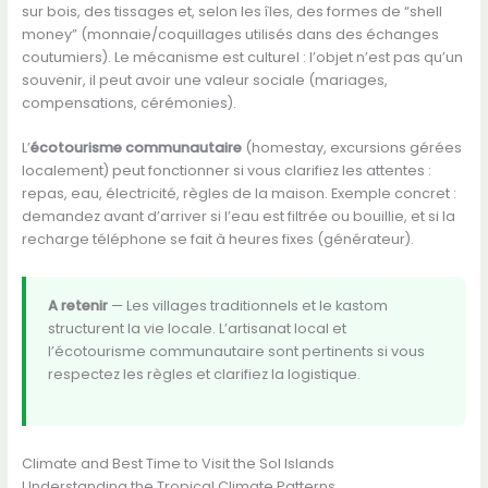
sur bois, des tissages et, selon les îles, des formes de “shell
money” (monnaie/coquillages utilisés dans des échanges
coutumiers). Le mécanisme est culturel : l’objet n’est pas qu’un
souvenir, il peut avoir une valeur sociale (mariages,
compensations, cérémonies).
L’
écotourisme communautaire
(homestay, excursions gérées
localement) peut fonctionner si vous clarifiez les attentes :
repas, eau, électricité, règles de la maison. Exemple concret :
demandez avant d’arriver si l’eau est filtrée ou bouillie, et si la
recharge téléphone se fait à heures fixes (générateur).
A retenir
— Les villages traditionnels et le kastom
structurent la vie locale. L’artisanat local et
l’écotourisme communautaire sont pertinents si vous
respectez les règles et clarifiez la logistique.
Climate and Best Time to Visit the Sol Islands
Understanding the Tropical Climate Patterns