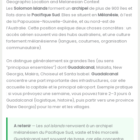
Geographic Location and Melanesian Context
Les
Solomon Islands
forment un
archipel
de plus de 900 îles et
îlots dans le
Pacifique Sud
. Elles se situent en
Mélanésie
, à l’est
de la Papouasie–Nouvelle-Guinée, et au nord-est de
l’Australie. Cette position explique deux choses concrètes : un
accès aérien souvent via des hubs australiens, et une culture
fortement mélanésienne (langues, coutumes, organisation
communautaire).
On distingue généralement six grandes îles (au sens
“principaux ensembles”) dont
Guadalcanal
, Malaita, New
Georgia, Makira, Choiseul et Santa Isabel.
Guadalcanal
concentre une part importante des infrastructures, car elle
accueille la capitale et le principal aéroport. Exemple pratique
: si vous prévoyez une semaine, vous pouvez faire 2–3 jours à
Guadalcanal (logistique, histoire), puis partir vers une province
(New Georgia) pour la mer et les villages.
A retenir
— Les
sol islands
renvoient à un archipel
mélanésien du Pacifique Sud, vaste et très morcelé.
Guadalcanal sert souvent de base, car elle concentre