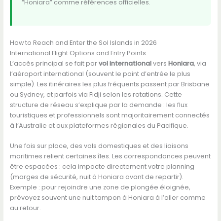
“Honiara” comme références officielles.
How to Reach and Enter the Sol Islands in 2026
International Flight Options and Entry Points
L’accès principal se fait par
vol international
vers
Honiara
, via
l’aéroport international (souvent le point d’entrée le plus
simple). Les itinéraires les plus fréquents passent par Brisbane
ou Sydney, et parfois via Fidji selon les rotations. Cette
structure de réseau s’explique par la demande : les flux
touristiques et professionnels sont majoritairement connectés
à l’Australie et aux plateformes régionales du Pacifique.
Une fois sur place, des vols domestiques et des liaisons
maritimes relient certaines îles. Les correspondances peuvent
être espacées : cela impacte directement votre planning
(marges de sécurité, nuit à Honiara avant de repartir).
Exemple : pour rejoindre une zone de plongée éloignée,
prévoyez souvent une nuit tampon à Honiara à l’aller comme
au retour.