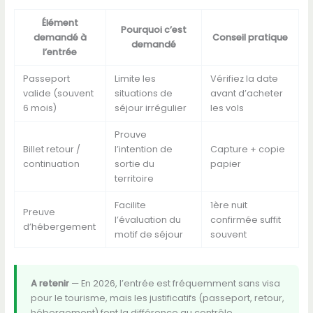
Élément
Pourquoi c’est
demandé à
Conseil pratique
demandé
l’entrée
Passeport
Limite les
Vérifiez la date
valide (souvent
situations de
avant d’acheter
6 mois)
séjour irrégulier
les vols
Prouve
Billet retour /
l’intention de
Capture + copie
continuation
sortie du
papier
territoire
Facilite
1ère nuit
Preuve
l’évaluation du
confirmée suffit
d’hébergement
motif de séjour
souvent
A retenir
— En 2026, l’entrée est fréquemment sans visa
pour le tourisme, mais les justificatifs (passeport, retour,
hébergement) font la différence au contrôle.