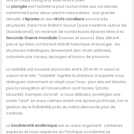
World-Class Diving and WWII Wreck Sites
La
plongée
est l’activité la plus recherchée aux
sol islands
,
notamment pour deux raisons mesurables : une grande
densité d’
épaves
et des
récifs coralliens
encore très
structurés. Dans l’Iron Bottom Sound (zone maritime autour de
Guadalcanal), on recense de nombreuses épaves liées à la
Seconde Guerre mondiale
(navires et avions). Elles attirent
parce qu’elles combinent intérêt historique et biologie : les
structures métalliques deviennent des récifs artificiels,
colonisés par coraux, éponges et bancs de poissons.
La visibilité est souvent annoncée entre 20 et 40 m selon la
saison et le site. “Visibilité” signifie la distance à laquelle vous
distinguez clairement un objet sous l’eau : plus elle est élevée,
plus la navigation et l’observation sont faciles (photo,
sécurité). Exemple concret : si vous débutez, privilégiez une
sortie “récif” en eaux calmes avant une épave profonde, car la
gestion de la flottabilité près du métal demande plus de
contrôle.
La
biodiversité endémique
est un autre argument : certaines
espèces et sous-espèces du Pacifique occidental se