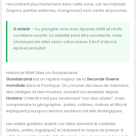
rencontrent plus facilement dans cette zone, car les habitats
(lagons, pentes externes, mangroves) sont variés et proches.
A retenir
— Ici, plongée rime avec épaves WWII et récifs
coralliens vivants. La visibilité peut être excellente, mais
choisissez les sites selon votre niveau (récif d’abord,
épaves ensuite).
Historical WWII Sites on Guadalcanal
Guadalcanal
est un repère majeur de la
Seconde Guerre
mondiale
dans le Pacifique. On y trouve des lieux de mémoire,
des vestiges et des musées, souvent accessibles depuis
Honiara
. L’intérêt n’est pas seulement “voir des objets”, mais
comprendre la géographie : pistes, collines, rivières et littoral
expliquent pourquoi certains secteurs ont été stratégiques.
Les visites guidées aident, car elles donnent le contexte
(dates, unités, logistique) et réduisent le risque de passer à