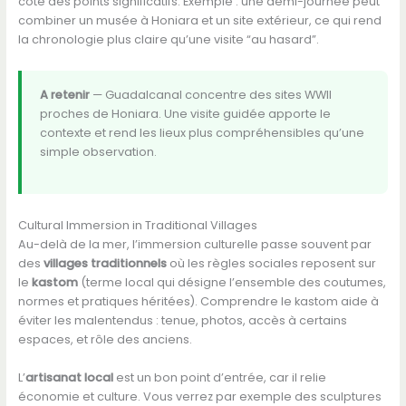
côté des points significatifs. Exemple : une demi-journée peut
combiner un musée à Honiara et un site extérieur, ce qui rend
la chronologie plus claire qu’une visite “au hasard”.
A retenir
— Guadalcanal concentre des sites WWII
proches de Honiara. Une visite guidée apporte le
contexte et rend les lieux plus compréhensibles qu’une
simple observation.
Cultural Immersion in Traditional Villages
Au-delà de la mer, l’immersion culturelle passe souvent par
des
villages traditionnels
où les règles sociales reposent sur
le
kastom
(terme local qui désigne l’ensemble des coutumes,
normes et pratiques héritées). Comprendre le kastom aide à
éviter les malentendus : tenue, photos, accès à certains
espaces, et rôle des anciens.
L’
artisanat local
est un bon point d’entrée, car il relie
économie et culture. Vous verrez par exemple des sculptures