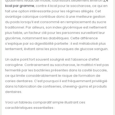
quasiment réduit de moitié, fournissant seulement environ
2,4
kcal par gramme
, contre 4 kcal pour le saccharose, ce qui en
fait une option intéressante pour les régimes allégés. Cet
avantage calorique contribue donc à une meilleure gestion
du poids lorsqu’il est consommé en remplacement du sucre
traditionnel. Par ailleurs, son index glycémique est nettement
plus faible, un facteur clé pour les personnes surveillant leur
glycémie, notamment les diabétiques. Cette différence
s’explique par sa digestibilité partielle : il est métabolisé plus
lentement, évitant ainsi les pics brusques de glucose sanguin.
Un autre point fort souvent souligné est l’absence d’effet
cariogène. Contrairement au saccharose, le maltitol n’est pas
fermenté par les bactéries présentes dans la cavité buccale,
ce qui limite considérablement le risque de formation de
caries dentaires. C’est pourquoi il est fréquemment privilégié
dans la fabrication de confiseries, chewing-gums et produits
dentaires.
Voici un tableau comparatif simple illustrant ces
caractéristiques essentielles :