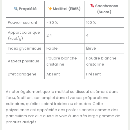
Saccharose
Propriété
Maltitol (E965)
(Sucre)
Pouvoir sucrant
~ 80 %
100 %
Apport calorique
2,4
4
(kcal/g)
Index glycémique
Faible
Élevé
Poudre blanche
Poudre blanche
Aspect physique
cristalline
cristalline
Effet cariogène
Absent
Présent
À noter également que le maltitol se dissout aisément dans
l’eau, facilitant son emploi dans diverses préparations
culinaires, qu’elles soient froides ou chaudes. Cette
polyvalence est appréciée des professionnels comme des
particuliers car elle ouvre la voie à une très large gamme de
produits allégés.