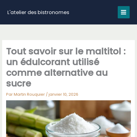
Aller
au
L'atelier des bistronomes
contenu
Tout savoir sur le maltitol :
un édulcorant utilisé
comme alternative au
sucre
Par
Martin Rouquier
/
janvier 10, 2026