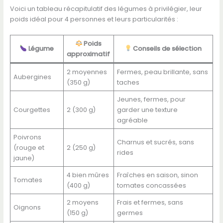
Voici un tableau récapitulatif des légumes à privilégier, leur
poids idéal pour 4 personnes et leurs particularités :
Poids
Légume
Conseils de sélection
approximatif
2 moyennes
Fermes, peau brillante, sans
Aubergines
(350 g)
taches
Jeunes, fermes, pour
Courgettes
2 (300 g)
garder une texture
agréable
Poivrons
Charnus et sucrés, sans
(rouge et
2 (250 g)
rides
jaune)
4 bien mûres
Fraîches en saison, sinon
Tomates
(400 g)
tomates concassées
2 moyens
Frais et fermes, sans
Oignons
(150 g)
germes