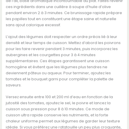
de l’ail, base aromatique incontournable du plat. Faites revenir
ces ingrédients dans une cuillère à soupe d’huile d’olive
pendant environ 2 à 3 minutes. Ce brunissage rapide prépare
les papilles tout en constituant une étape saine et naturelle
sans ajout calorique excessif.
L’ajout des légumes doit respecter un ordre précis lié à leur
densité et leur temps de cuisson. Mettez d’abord les poivrons
pour les faire revenir pendant 3 minutes, puis incorporez les
aubergines et les courgettes pour 3 à 4 minutes
supplémentaires. Ces étapes garantissent une cuisson
homogène et évitent que les légumes plus tendres ne
deviennent pâteux ou aqueux. Pour terminer, ajoutez les
tomates et le bouquet garni pour compléter la palette de
saveurs.
Versez ensuite entre 100 et 200 ml d’eau en fonction de la
jutosité des tomates, ajoutez le sel, le poivre et lancez la
cuisson sous pression pour 8 à 10 minutes. Ce mode de
cuisson ultra rapide conserve les nutriments, et la forte
chaleur uniforme permet aux légumes de garder leur texture
idéale. Si vous préférez une ratatouille un peu plus croquante,