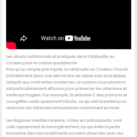
Les atouts nutritionnels et pratiques de la ratatouille au
Cookeo pour la cuisine quotidienne
Plus qu’un simple plat mijoté, la ratatouille au Cookeo s’inscrit
parfaitement dans une démarche de repas sain et pratique,
adapté aux contraintes modernes. La cuisson sous pression
est particulièrement efficace pour préserver les vitamines et
minéraux fragiles. Par exemple, la vitamine C des poivrons et
courgettes reste quasiment intacte, ce qui est essentiel pour
renforcer les défenses immunitaires notamment en hiver.
Les légumes méditerranéens, riches en antioxydants, sont
cuits rapidement et homogènement, ce qui évite la perte
excessive des micronutriments souvent observée avec les