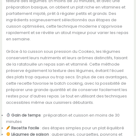
texture des légumes. En moins de 30 minutes, et avec une
préparation basique, on obtient un plat riche en vitamines et
parfaitement mijoté, prêt à régaler petits et grands. Des
ingrédients soigneusement sélectionnés aux étapes de
cuisson optimisées, cette technique moderne s’apprivoise
rapidement et se révèle un atout majeur pour varier les repas
en semaine.
Grâce à la cuisson sous pression du Cookeo, les légumes
conservent leurs nutriments et leurs arômes distinctifs, faisant
de la ratatouille un repas sain et vitaminé. Cette méthode
préserve également la texture des légumes, évitant l’écueil
des plats trop aqueux ou trop secs. En plus de ces avantages,
cette recette favorise le batch cooking, avec la possibilité de
préparer une grande quantité et de conserver facilement les
restes pour d’autres repas. Le tout en utilisant des techniques
accessibles même aux cuisiniers débutants.
Gain de temps
: préparation et cuisson en moins de 30
minutes
Recette facile
: des étapes simples pour un plat équilibré
Légumes de saison
: aubergines, courgettes, poivrons et