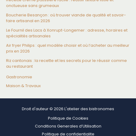
onctueuse sans grumeaux
Boucherie Besançon : où trouver viande de qualité et savoir-
faire artisanal en 2026
Le Fournil des Lacs à Xonrupt-Longemer : adresse, horaires et
spécialités artisanales
Air fryer Philips : quel modèle choisir et où l’acheter au meilleur
prix en 2026
Riz cantonais : la recette et les secrets pour le réussir comme
au restaurant
Gastronomie
Maison & Travaux
Droit d'auteur © 2026 L'atelier des bistronomes
Politique de Cookies
Conditions Generales d’Utilisation
Politique de confidentialite