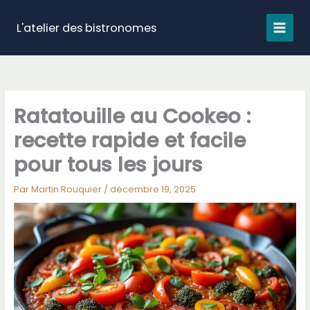
Aller
au
L'atelier des bistronomes
contenu
Ratatouille au Cookeo :
recette rapide et facile
pour tous les jours
Par
Martin Rouquier
/
décembre 19, 2025