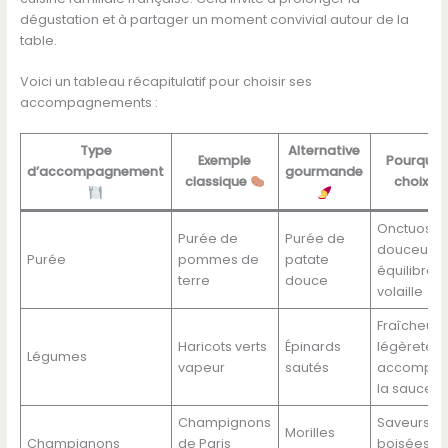
dégustation et à partager un moment convivial autour de la
table.
Voici un tableau récapitulatif pour choisir ses
accompagnements :
Type
Alternative
Exemple
Pourquoi
d’accompagnement
gourmande
classique
choix ?
Onctuosité
Purée de
Purée de
douceur p
Purée
pommes de
patate
équilibrer 
terre
douce
volaille
Fraîcheur 
Haricots verts
Épinards
légèreté p
Légumes
vapeur
sautés
accompag
la sauce
Champignons
Saveurs
Morilles
Champignons
de Paris
boisées et