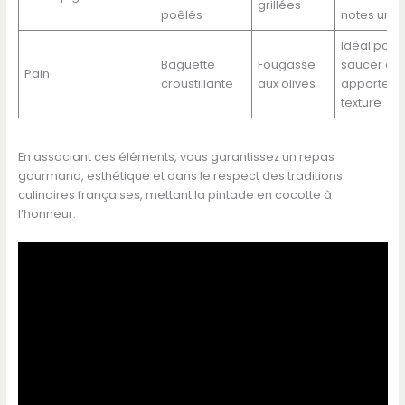
grillées
poêlés
notes uma
Idéal pour
Baguette
Fougasse
saucer et
Pain
croustillante
aux olives
apporter
texture
En associant ces éléments, vous garantissez un repas
gourmand, esthétique et dans le respect des traditions
culinaires françaises, mettant la pintade en cocotte à
l’honneur.