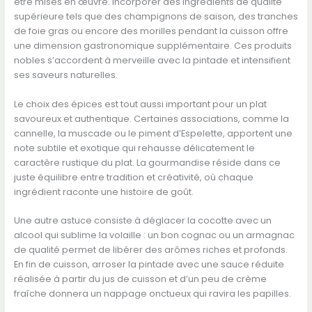
être mises en œuvre. Incorporer des ingrédients de qualité
supérieure tels que des champignons de saison, des tranches
de foie gras ou encore des morilles pendant la cuisson offre
une dimension gastronomique supplémentaire. Ces produits
nobles s’accordent à merveille avec la pintade et intensifient
ses saveurs naturelles.
Le choix des épices est tout aussi important pour un plat
savoureux et authentique. Certaines associations, comme la
cannelle, la muscade ou le piment d’Espelette, apportent une
note subtile et exotique qui rehausse délicatement le
caractère rustique du plat. La gourmandise réside dans ce
juste équilibre entre tradition et créativité, où chaque
ingrédient raconte une histoire de goût.
Une autre astuce consiste à déglacer la cocotte avec un
alcool qui sublime la volaille : un bon cognac ou un armagnac
de qualité permet de libérer des arômes riches et profonds.
En fin de cuisson, arroser la pintade avec une sauce réduite
réalisée à partir du jus de cuisson et d’un peu de crème
fraîche donnera un nappage onctueux qui ravira les papilles.