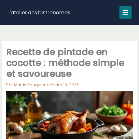
Aller
au
L'atelier des bistronomes
contenu
Recette de pintade en
cocotte : méthode simple
et savoureuse
Par
Martin Rouquier
/
février 10, 2026