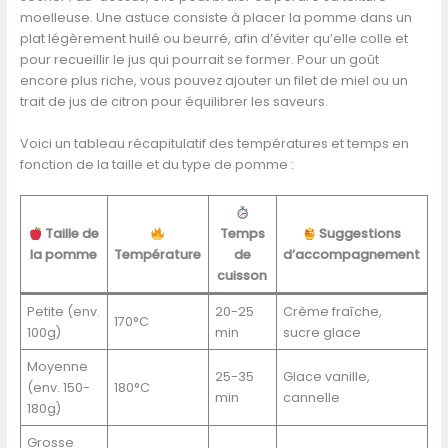
moelleuse. Une astuce consiste à placer la pomme dans un
plat légèrement huilé ou beurré, afin d’éviter qu’elle colle et
pour recueillir le jus qui pourrait se former. Pour un goût
encore plus riche, vous pouvez ajouter un filet de miel ou un
trait de jus de citron pour équilibrer les saveurs.
Voici un tableau récapitulatif des températures et temps en
fonction de la taille et du type de pomme :
Taille de
Temps
Suggestions
la pomme
Température
de
d’accompagnement
cuisson
Petite (env.
20-25
Crème fraîche,
170°C
100g)
min
sucre glace
Moyenne
25-35
Glace vanille,
(env. 150-
180°C
min
cannelle
180g)
Grosse