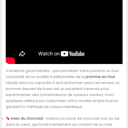
Variations gourmandes : personnaliser votre pomme au four
La beauté de la recette traditionnelle de la
pomme au four
réside dans sa capacité à se transformer selon les envies. La
pomme dessert de base est un excellent canevas pour
expérimenter des combinaisons de saveurs variées. Voici
quelques idées pour customiser votre recette simple tout en
gardant la
méthode de cuisson
identique :
Avec du chocolat
: insérez un carré de chocolat noir ou lait
dans le cœur, qui fondra lentement au contact de la chair