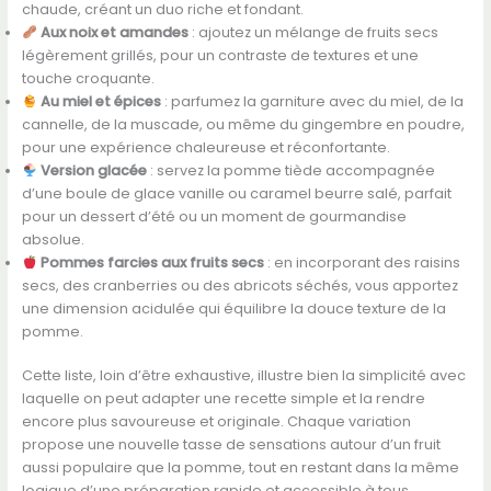
chaude, créant un duo riche et fondant.
Aux noix et amandes
: ajoutez un mélange de fruits secs
légèrement grillés, pour un contraste de textures et une
touche croquante.
Au miel et épices
: parfumez la garniture avec du miel, de la
cannelle, de la muscade, ou même du gingembre en poudre,
pour une expérience chaleureuse et réconfortante.
Version glacée
: servez la pomme tiède accompagnée
d’une boule de glace vanille ou caramel beurre salé, parfait
pour un dessert d’été ou un moment de gourmandise
absolue.
Pommes farcies aux fruits secs
: en incorporant des raisins
secs, des cranberries ou des abricots séchés, vous apportez
une dimension acidulée qui équilibre la douce texture de la
pomme.
Cette liste, loin d’être exhaustive, illustre bien la simplicité avec
laquelle on peut adapter une recette simple et la rendre
encore plus savoureuse et originale. Chaque variation
propose une nouvelle tasse de sensations autour d’un fruit
aussi populaire que la pomme, tout en restant dans la même
logique d’une préparation rapide et accessible à tous.