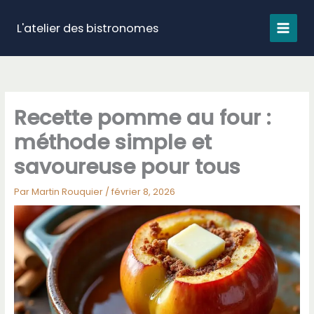
Aller
au
L'atelier des bistronomes
contenu
Recette pomme au four :
méthode simple et
savoureuse pour tous
Par
Martin Rouquier
/
février 8, 2026