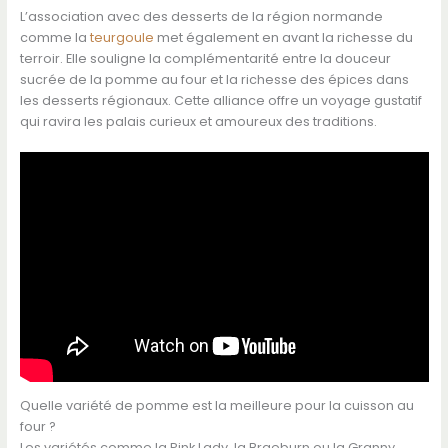
L’association avec des desserts de la région normande
comme la
teurgoule
met également en avant la richesse du
terroir. Elle souligne la complémentarité entre la douceur
sucrée de la pomme au four et la richesse des épices dans
les desserts régionaux. Cette alliance offre un voyage gustatif
qui ravira les palais curieux et amoureux des traditions.
Quelle variété de pomme est la meilleure pour la cuisson au
four ?
Les variétés comme la Pink Lady, la Braeburn ou la Granny