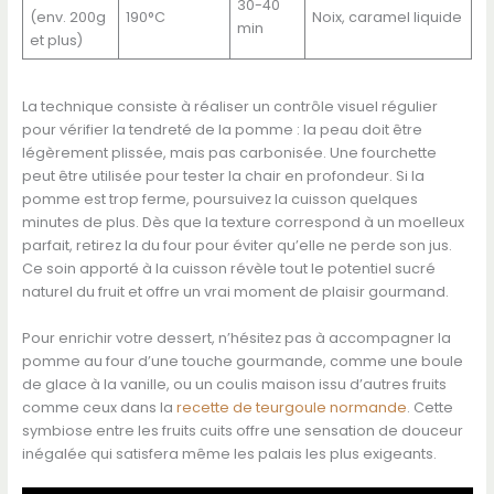
30-40
(env. 200g
190°C
Noix, caramel liquide
min
et plus)
La technique consiste à réaliser un contrôle visuel régulier
pour vérifier la tendreté de la pomme : la peau doit être
légèrement plissée, mais pas carbonisée. Une fourchette
peut être utilisée pour tester la chair en profondeur. Si la
pomme est trop ferme, poursuivez la cuisson quelques
minutes de plus. Dès que la texture correspond à un moelleux
parfait, retirez la du four pour éviter qu’elle ne perde son jus.
Ce soin apporté à la cuisson révèle tout le potentiel sucré
naturel du fruit et offre un vrai moment de plaisir gourmand.
Pour enrichir votre dessert, n’hésitez pas à accompagner la
pomme au four d’une touche gourmande, comme une boule
de glace à la vanille, ou un coulis maison issu d’autres fruits
comme ceux dans la
recette de teurgoule normande
. Cette
symbiose entre les fruits cuits offre une sensation de douceur
inégalée qui satisfera même les palais les plus exigeants.