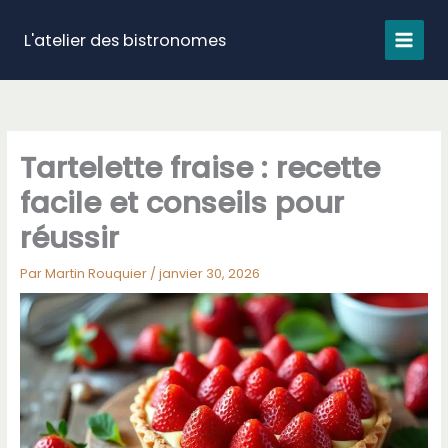
Aller
au
L'atelier des bistronomes
contenu
Tartelette fraise : recette
facile et conseils pour
réussir
Par
Martin Rouquier
/
janvier 30, 2026