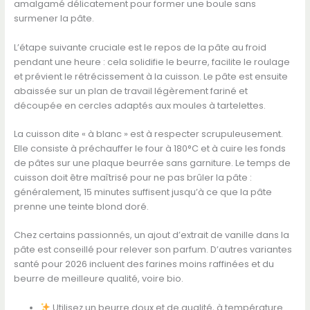
amalgamé délicatement pour former une boule sans
surmener la pâte.
L’étape suivante cruciale est le repos de la pâte au froid
pendant une heure : cela solidifie le beurre, facilite le roulage
et prévient le rétrécissement à la cuisson. Le pâte est ensuite
abaissée sur un plan de travail légèrement fariné et
découpée en cercles adaptés aux moules à tartelettes.
La cuisson dite « à blanc » est à respecter scrupuleusement.
Elle consiste à préchauffer le four à 180°C et à cuire les fonds
de pâtes sur une plaque beurrée sans garniture. Le temps de
cuisson doit être maîtrisé pour ne pas brûler la pâte :
généralement, 15 minutes suffisent jusqu’à ce que la pâte
prenne une teinte blond doré.
Chez certains passionnés, un ajout d’extrait de vanille dans la
pâte est conseillé pour relever son parfum. D’autres variantes
santé pour 2026 incluent des farines moins raffinées et du
beurre de meilleure qualité, voire bio.
Utilisez un beurre doux et de qualité, à température