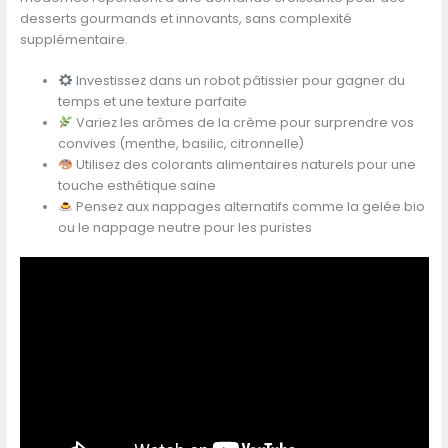
desserts gourmands et innovants, sans complexité
supplémentaire.
Investissez dans un robot pâtissier pour gagner du
temps et une texture parfaite
Variez les arômes de la crème pour surprendre vos
convives (menthe, basilic, citronnelle)
Utilisez des colorants alimentaires naturels pour une
touche esthétique saine
Pensez aux nappages alternatifs comme la gelée bio
ou le nappage neutre pour les puristes