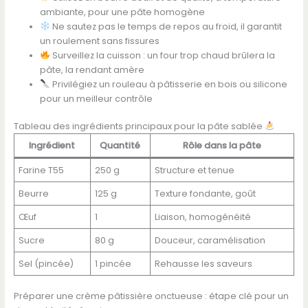
ambiante, pour une pâte homogène
Ne sautez pas le temps de repos au froid, il garantit
un roulement sans fissures
Surveillez la cuisson : un four trop chaud brûlera la
pâte, la rendant amère
Privilégiez un rouleau à pâtisserie en bois ou silicone
pour un meilleur contrôle
Tableau des ingrédients principaux pour la pâte sablée
Ingrédient
Quantité
Rôle dans la pâte
Farine T55
250 g
Structure et tenue
Beurre
125 g
Texture fondante, goût
Œuf
1
Liaison, homogénéité
Sucre
80 g
Douceur, caramélisation
Sel (pincée)
1 pincée
Rehausse les saveurs
Préparer une crème pâtissière onctueuse : étape clé pour un