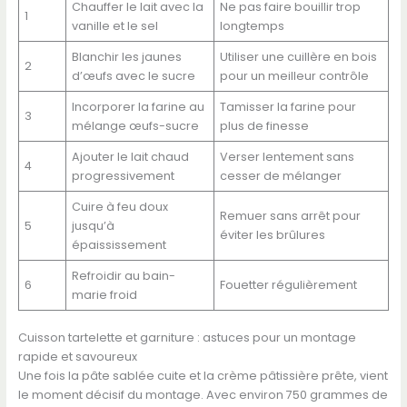
Chauffer le lait avec la
Ne pas faire bouillir trop
1
vanille et le sel
longtemps
Blanchir les jaunes
Utiliser une cuillère en bois
2
d’œufs avec le sucre
pour un meilleur contrôle
Incorporer la farine au
Tamisser la farine pour
3
mélange œufs-sucre
plus de finesse
Ajouter le lait chaud
Verser lentement sans
4
progressivement
cesser de mélanger
Cuire à feu doux
Remuer sans arrêt pour
5
jusqu’à
éviter les brûlures
épaississement
Refroidir au bain-
6
Fouetter régulièrement
marie froid
Cuisson tartelette et garniture : astuces pour un montage
rapide et savoureux
Une fois la pâte sablée cuite et la crème pâtissière prête, vient
le moment décisif du montage. Avec environ 750 grammes de