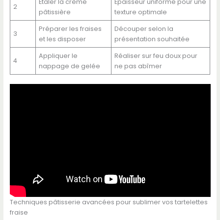
Étaler la crème
Épaisseur uniforme pour une
2
pâtissière
texture optimale
Préparer les fraises
Découper selon la
3
et les disposer
présentation souhaitée
Appliquer le
Réaliser sur feu doux pour
4
nappage de gelée
ne pas abîmer
Techniques pâtisserie avancées pour sublimer vos tartelettes
fraise