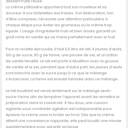
dessert fruité réussi
La crème pâtissière apportera tout son moelleux et sa
douceur à vos tartelettes aux fraises. Son élaboration, loin
d’être complexe, nécessite une attention particulière à
chaque étape pour éviter les grumeaux ou la crème trop
liquide. L’usage d’ingrédients frais et bien dosés garantit un
goût riche en vanille qui se marie parfaitement avec le fruit.
Pour la recette éprouvée, il faut 0,5 litre de lait, 4 jaunes d’œufs,
100 g de sucre, 60 g de farine, une pincée de sel, et un bâton
de vanille fendillé. Le lait est porté à ébullition avec la gousse
de vanille et le sel, pendant que d’autre part, les jaunes d’œufs
sont blanchis avec le sucre jusqu’à ce que le mélange
s’éclaircisse. La farine est ensuite tamisée dans ce mélange.
Le lait bouillant est versé lentement sur le mélange œufs-
sucre-farine afin de tempérer l’appareil avant de remettre la
préparation dans la casserole. À feu doux, une cuisson
vigilante sous constante agitation est indispensable pour
épaissir la crème sans la brûler au fond. Dès que la crème
atteint une consistance nappante, elle peut bouillir une minute
supplémentaire pour garantir sa tenue.