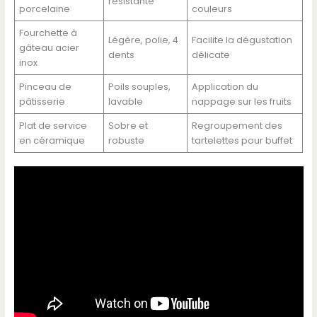
résistante
porcelaine
couleurs
Fourchette à
Légère, polie, 4
Facilite la dégustation
gâteau acier
dents
délicate
inox
Pinceau de
Poils souples,
Application du
pâtisserie
lavable
nappage sur les fruits
Plat de service
Sobre et
Regroupement des
en céramique
robuste
tartelettes pour buffet