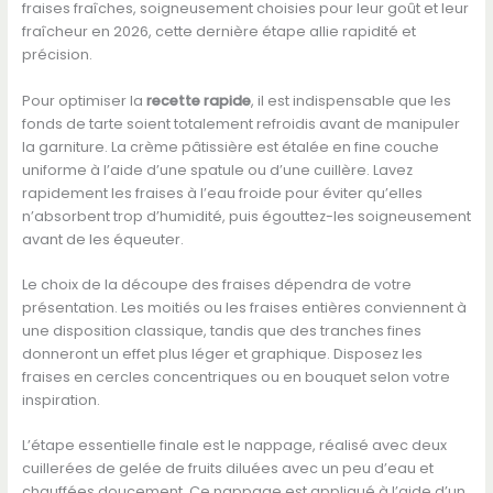
fraises fraîches, soigneusement choisies pour leur goût et leur
fraîcheur en 2026, cette dernière étape allie rapidité et
précision.
Pour optimiser la
recette rapide
, il est indispensable que les
fonds de tarte soient totalement refroidis avant de manipuler
la garniture. La crème pâtissière est étalée en fine couche
uniforme à l’aide d’une spatule ou d’une cuillère. Lavez
rapidement les fraises à l’eau froide pour éviter qu’elles
n’absorbent trop d’humidité, puis égouttez-les soigneusement
avant de les équeuter.
Le choix de la découpe des fraises dépendra de votre
présentation. Les moitiés ou les fraises entières conviennent à
une disposition classique, tandis que des tranches fines
donneront un effet plus léger et graphique. Disposez les
fraises en cercles concentriques ou en bouquet selon votre
inspiration.
L’étape essentielle finale est le nappage, réalisé avec deux
cuillerées de gelée de fruits diluées avec un peu d’eau et
chauffées doucement. Ce nappage est appliqué à l’aide d’un