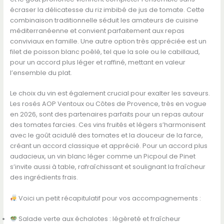
écraser la délicatesse du riz imbibé de jus de tomate. Cette
combinaison traditionnelle séduit les amateurs de cuisine
méditerranéenne et convient parfaitement aux repas
conviviaux en famille. Une autre option très appréciée est un
filet de poisson blanc poêlé, tel que la sole ou le cabillaud,
pour un accord plus léger et raffiné, mettant en valeur
l’ensemble du plat.
Le choix du vin est également crucial pour exalter les saveurs.
Les rosés AOP Ventoux ou Côtes de Provence, très en vogue
en 2026, sont des partenaires parfaits pour un repas autour
des tomates farcies. Ces vins fruités et légers s’harmonisent
avec le goût acidulé des tomates et la douceur de la farce,
créant un accord classique et apprécié. Pour un accord plus
audacieux, un vin blanc léger comme un Picpoul de Pinet
s’invite aussi à table, rafraîchissant et soulignant la fraîcheur
des ingrédients frais.
Voici un petit récapitulatif pour vos accompagnements :
Salade verte aux échalotes : légèreté et fraîcheur