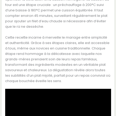
four est une étape cruciale : un préchauffage à 200°C suivi
d’une baisse à 180°C permet une cuisson équilibrée. Il faut
compter environ 45 minutes, surveillant régulièrement le plat
pour ajouter un filet d’eau chaude si nécessaire afin d’éviter
que le riz ne dessèche.
Cette recette incarne à merveille le mariage entre simplicité
et authenticité. Grâce à ses étapes claires, elle est accessible
à tous, même aux novices en cuisine traditionnelle. Chaque
étape rend hommage à la délicatesse avec laquelle nos
grands-mères prenaient soin de leurs repas familiaux,
transformant des ingrédients modestes en un véritable plat
savoureux et chaleureux. La dégustation révèle alors toutes
les subtilités d’un plat mijoté, parfait pour un repas convivial où
chaque bouchée éveille les sens.