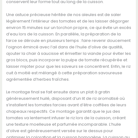
conservent leur forme tout au long de la cuisson.
Une astuce précieuse héritée de nos aïeules est de saler
légèrement l’intérieur des tomates et de les laisser dégorger
environ 15 minutes sur un torchon propre, ce qui évite un excès
d’eau lors de la cuisson. En parallèle, la préparation de la
farce se déroule en plusieurs temps : faire revenir doucement
l’oignon émincé avec l’ail dans de l’huile d’olive de qualité,
ajouter la chair à saucisse et émietter la viande pour éviter les
gros blocs, puis incorporer la pulpe de tomate récupérée et
laisser mijoter pour que les saveurs se concentrent. Enfin, le riz
cuit à moitié est mélangé à cette préparation savoureuse
agrémentée d’herbes fraîches.
Le montage final se fait ensuite dans un plat à gratin
généreusement huilé, disposant d’un lit de riz aromatisé où
s’installent les tomates farcies avant d’être coiffées de leurs
chapeaux respectifs. Ce montage garantit que le jus des
tomates va lentement infuser le riz lors de la cuisson, créant
une texture moelleuse et parfumée incomparable. L’huile
d’olive est généreusement versée sur le dessus pour
optimiser la coloration et la cuisson homogène. La cuisson au