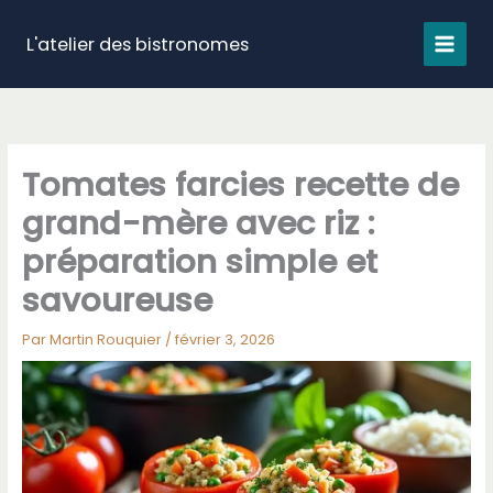
Aller
au
L'atelier des bistronomes
contenu
Tomates farcies recette de
grand-mère avec riz :
préparation simple et
savoureuse
Par
Martin Rouquier
/
février 3, 2026