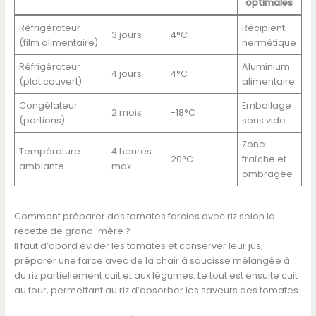
optimales
Réfrigérateur
Récipient
3 jours
4°C
(film alimentaire)
hermétique
Réfrigérateur
Aluminium
4 jours
4°C
(plat couvert)
alimentaire
Congélateur
Emballage
2 mois
-18°C
(portions)
sous vide
Zone
Température
4 heures
20°C
fraîche et
ambiante
max
ombragée
Comment préparer des tomates farcies avec riz selon la
recette de grand-mère ?
Il faut d’abord évider les tomates et conserver leur jus,
préparer une farce avec de la chair à saucisse mélangée à
du riz partiellement cuit et aux légumes. Le tout est ensuite cuit
au four, permettant au riz d’absorber les saveurs des tomates.