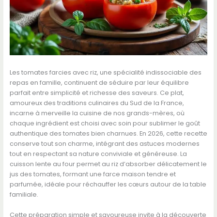
Les tomates farcies avec riz, une spécialité indissociable des
repas en famille, continuent de séduire par leur équilibre
parfait entre simplicité et richesse des saveurs. Ce plat,
amoureux des traditions culinaires du Sud de la France,
incarne à merveille la cuisine de nos grands-mères, où
chaque ingrédient est choisi avec soin pour sublimer le goût
authentique des tomates bien charnues. En 2026, cette recette
conserve tout son charme, intégrant des astuces modernes
tout en respectant sa nature conviviale et généreuse. La
cuisson lente au four permet au riz d’absorber délicatement le
jus des tomates, formant une farce maison tendre et
parfumée, idéale pour réchauffer les cœurs autour de la table
familiale.
Cette préparation simple et savoureuse invite à la découverte