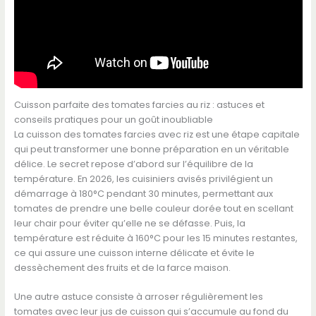
Cuisson parfaite des tomates farcies au riz : astuces et
conseils pratiques pour un goût inoubliable
La cuisson des tomates farcies avec riz est une étape capitale
qui peut transformer une bonne préparation en un véritable
délice. Le secret repose d’abord sur l’équilibre de la
température. En 2026, les cuisiniers avisés privilégient un
démarrage à 180°C pendant 30 minutes, permettant aux
tomates de prendre une belle couleur dorée tout en scellant
leur chair pour éviter qu’elle ne se défasse. Puis, la
température est réduite à 160°C pour les 15 minutes restantes,
ce qui assure une cuisson interne délicate et évite le
dessèchement des fruits et de la farce maison.
Une autre astuce consiste à arroser régulièrement les
tomates avec leur jus de cuisson qui s’accumule au fond du