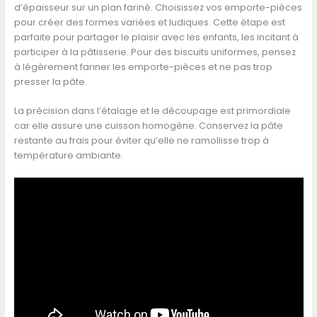
d’épaisseur sur un plan fariné. Choisissez vos emporte-pièces
pour créer des formes variées et ludiques. Cette étape est
parfaite pour partager le plaisir avec les enfants, les incitant à
participer à la pâtisserie. Pour des biscuits uniformes, pensez
à légèrement fariner les emporte-pièces et ne pas trop
presser la pâte.
La précision dans l’étalage et le découpage est primordiale
car elle assure une cuisson homogène. Conservez la pâte
restante au frais pour éviter qu’elle ne ramollisse trop à
température ambiante.