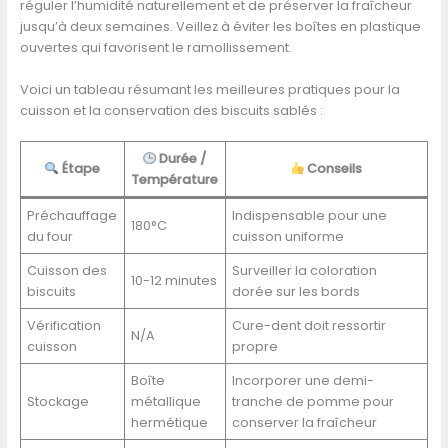
réguler l’humidité naturellement et de préserver la fraîcheur
jusqu’à deux semaines. Veillez à éviter les boîtes en plastique
ouvertes qui favorisent le ramollissement.
Voici un tableau résumant les meilleures pratiques pour la
cuisson et la conservation des biscuits sablés :
Durée /
Étape
Conseils
Température
Préchauffage
Indispensable pour une
180°C
du four
cuisson uniforme
Cuisson des
Surveiller la coloration
10-12 minutes
biscuits
dorée sur les bords
Vérification
Cure-dent doit ressortir
N/A
cuisson
propre
Boîte
Incorporer une demi-
Stockage
métallique
tranche de pomme pour
hermétique
conserver la fraîcheur