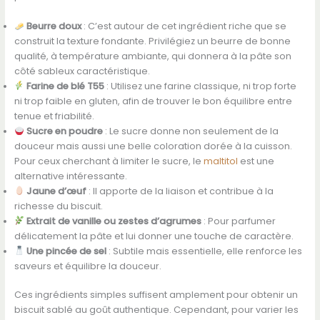
Beurre doux
: C’est autour de cet ingrédient riche que se
construit la texture fondante. Privilégiez un beurre de bonne
qualité, à température ambiante, qui donnera à la pâte son
côté sableux caractéristique.
Farine de blé T55
: Utilisez une farine classique, ni trop forte
ni trop faible en gluten, afin de trouver le bon équilibre entre
tenue et friabilité.
Sucre en poudre
: Le sucre donne non seulement de la
douceur mais aussi une belle coloration dorée à la cuisson.
Pour ceux cherchant à limiter le sucre, le
maltitol
est une
alternative intéressante.
Jaune d’œuf
: Il apporte de la liaison et contribue à la
richesse du biscuit.
Extrait de vanille ou zestes d’agrumes
: Pour parfumer
délicatement la pâte et lui donner une touche de caractère.
Une pincée de sel
: Subtile mais essentielle, elle renforce les
saveurs et équilibre la douceur.
Ces ingrédients simples suffisent amplement pour obtenir un
biscuit sablé au goût authentique. Cependant, pour varier les