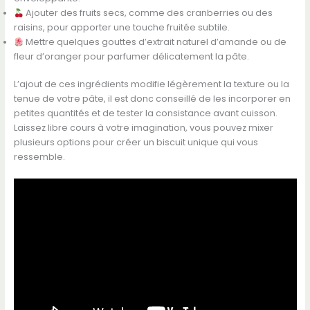
Ajouter des fruits secs, comme des cranberries ou des
raisins, pour apporter une touche fruitée subtile.
Mettre quelques gouttes d’extrait naturel d’amande ou de
fleur d’oranger pour parfumer délicatement la pâte.
L’ajout de ces ingrédients modifie légèrement la texture ou la
tenue de votre pâte, il est donc conseillé de les incorporer en
petites quantités et de tester la consistance avant cuisson.
Laissez libre cours à votre imagination, vous pouvez mixer
plusieurs options pour créer un biscuit unique qui vous
ressemble.