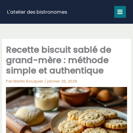
Aller
au
L'atelier des bistronomes
contenu
Recette biscuit sablé de
grand-mère : méthode
simple et authentique
Par
Martin Rouquier
/
janvier 26, 2026