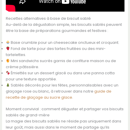
Recettes alternatives à base de biscuit sablé
Au-delà de la dégustation simple, les biscuits sablés peuvent
être la base de préparations gourmandes et festives :
Base crumble pour un cheesecake onctueux et croquant.
Fond de tarte pour des tartes fruitées ou des mini-
tartelettes.
Mini sandwichs sucrés garnis de confiture maison ou de
crème pâtissière.
Émiettés sur un dessert glacé ou dans une panna cotta
pour une texture apportée.
Sablés décorés pour les fêtes, personnalisables avec un
glaçage rose ou blanc, à retrouver dans notre
guide de
recette de glaçage au sucre glace
.
Moment convivial : comment déguster et partager vos biscuits
sablés de grand-mère
La magie des biscuits sablés ne réside pas uniquement dans
leur goût, mais aussi dans le moment de partage qu’ils